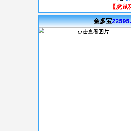
【虎鼠
金多宝
22595