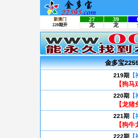
金多宝225
219期
【
【狗马
220期
【
【龙猪
221期
【
【狗牛
222期
【