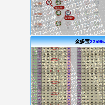
金多宝
22595