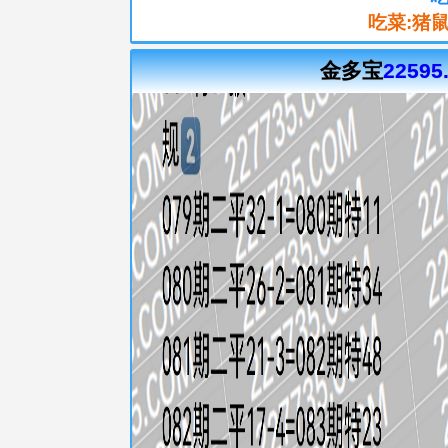
吃菜:猪
金多宝
22595