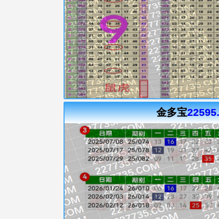
金多宝
22595